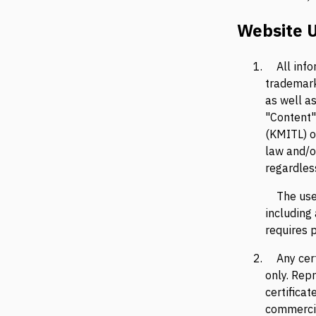
Website U
All inf
trademarks
as well a
"Content"
(KMITL) o
law and/o
regardless
The use
including
requires 
Any cert
only. Rep
certifica
commercia