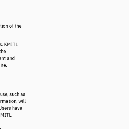
tion of the
is. KMITL
the
tent and
ite.
use, such as
rmation, will
 Users have
KMITL.