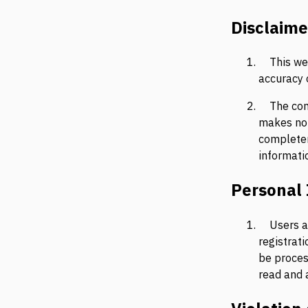
Disclaimer
This web
accuracy o
The con
makes no 
completene
informatio
Personal
Users a
registrati
be proces
read and 