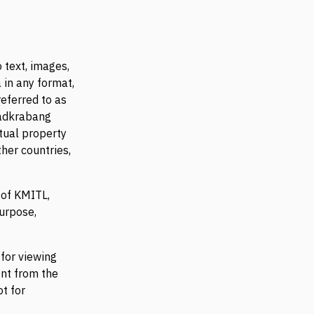
 text, images,
 in any format,
eferred to as
Ladkrabang
tual property
her countries,
 of KMITL,
purpose,
 for viewing
ent from the
t for